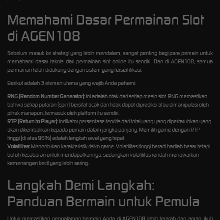
Memahami Dasar Permainan Slot
di AGEN108
Sebelum masuk ke strategi yang lebih mendalam, sangat penting bagi para pemain untuk
memahami dasar teknis dari permainan slot online itu sendiri. Dan di AGEN108, semua
permainan telah didukung dengan sistem yang tersertifikasi.
Berikut adalah 3 elemen utama yang wajib Anda pahami:
RNG (Random Number Generator):
Ini adalah otak dari setiap mesin slot. RNG memastikan
bahwa setiap putaran (spin) bersifat acak dan tidak dapat diprediksi atau dimanipulasi oleh
pihak manapun, termasuk oleh platform itu sendiri.
RTP (Return to Player):
Indikator persentase teoritis dari total uang yang dipertaruhkan yang
akan dikembalikan kepada pemain dalam jangka panjang. Memilih game dengan RTP
tinggi (di atas 96%) adalah langkah awal yang tepat.
Volatilitas:
Menentukan karakteristik risiko game. Volatilitas tinggi berarti hadiah besar tetapi
butuh kesabaran untuk mendapatkannya, sedangkan volatilitas rendah menawarkan
kemenangan kecil yang lebih sering.
Langkah Demi Langkah:
Panduan Bermain untuk Pemula
Untuk memastikan pengalaman bermain Anda di AGEN108 lebih terarah dan aman, ikuti