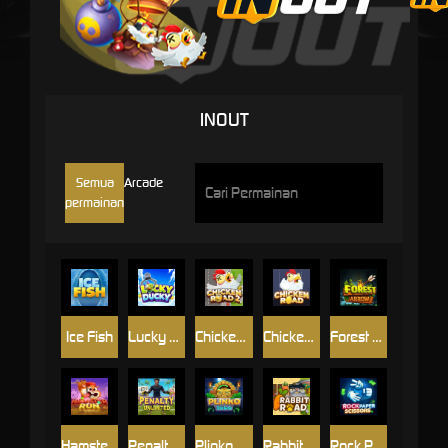
INOUT
Semua
Arcade
permainan
Ice Fish
Lucky Ducky
Chicken Road 2.0
Chicken Road
Forest Arrow
Hamster Run
Penalty Unlimited
Plinko Aztec
Rabbit Road
Rock Paper Scissors