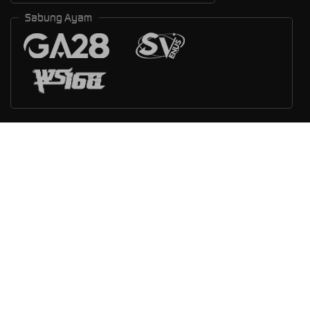
Sabung Ayam