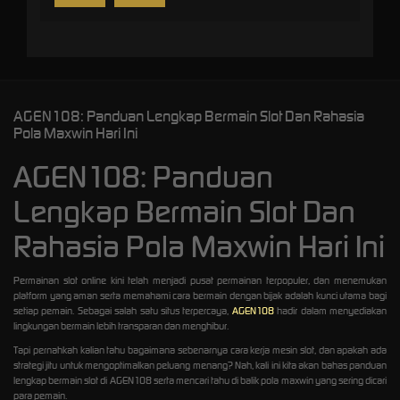
AGEN108: Panduan Lengkap Bermain Slot Dan Rahasia
Pola Maxwin Hari Ini
AGEN108: Panduan
Lengkap Bermain Slot Dan
Rahasia Pola Maxwin Hari Ini
Permainan slot online kini telah menjadi pusat permainan terpopuler, dan menemukan
platform yang aman serta memahami cara bermain dengan bijak adalah kunci utama bagi
setiap pemain. Sebagai salah satu situs terpercaya,
AGEN108
hadir dalam menyediakan
lingkungan bermain lebih transparan dan menghibur.
Tapi pernahkah kalian tahu bagaimana sebenarnya cara kerja mesin slot, dan apakah ada
strategi jitu untuk mengoptimalkan peluang menang? Nah, kali ini kita akan bahas panduan
lengkap bermain slot di AGEN108 serta mencari tahu di balik pola maxwin yang sering dicari
para pemain.