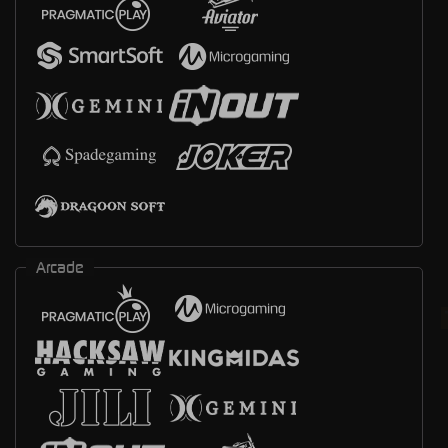
Arcade