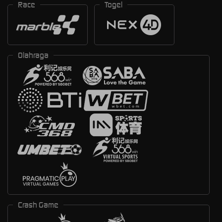
Race
Togel
Olahraga
Crash Game