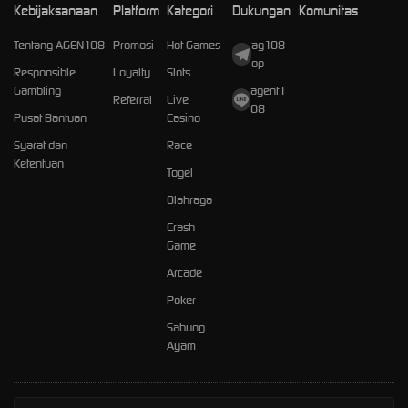
Kebijaksanaan
Platform
Kategori
Dukungan
Komunitas
Tentang AGEN108
Promosi
Hot Games
ag108
op
Responsible
Loyalty
Slots
Gambling
agent1
Referral
Live
08
Pusat Bantuan
Casino
Syarat dan
Race
Ketentuan
Togel
Olahraga
Crash
Game
Arcade
Poker
Sabung
Ayam