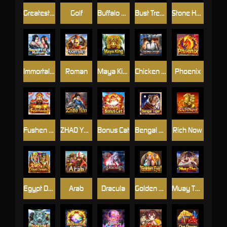
Greatest Circus
Golf
Buffalo Burst
Bust Treasury
Stone Hominid
Immortal Heroes
Roman
Maya King
Chicken Dinner
Phoenix
Fushen Coming
ZHAO YUN
Bonus Cat
Bengal Tiger
Rich Now
Egypt Dynasty
Arab
Dracula
Golden Eye
Muay Thai