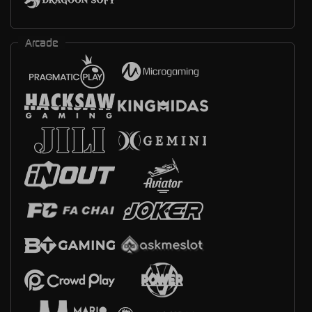
Arcade