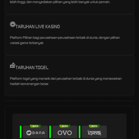
lebih tinggi, dan menyediakan pilihan yang lebih banyak untuk pemain.
TARUHAN LIVE KASINO
Platform Pilihan bagi perusahaan-perusahaan terbaik di dunia, dengan pilihan
variasi game terbanyak
TARUHAN TOGEL
Platform togel yang menarik dari perusahan terbaik di dunia yang menawarkan
hadiah kemenangan besar