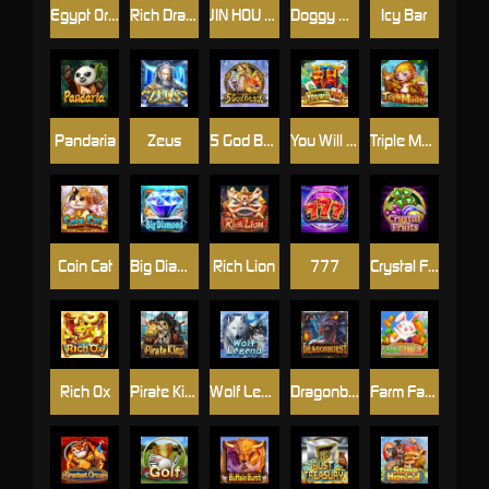
Egypt Oracle
Rich Dragon
JIN HOU YE
Doggy Wealth
Icy Bar
Pandaria
Zeus
5 God Beast
You Will Win
Triple Monkey
Coin Cat
Big Diamond
Rich Lion
777
Crystal Fruits
Rich Ox
Pirate King
Wolf Legend
Dragonburst
Farm Family