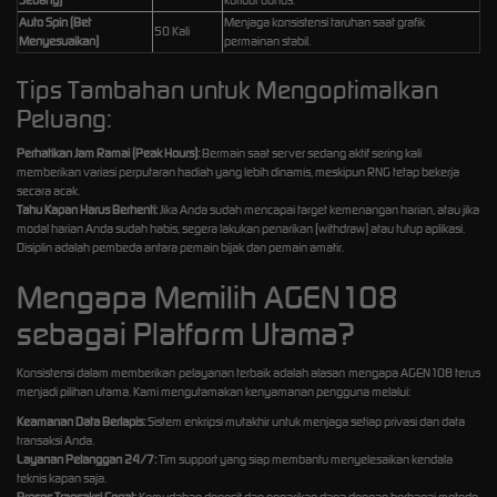
Sedang)
koridor bonus.
Auto Spin (Bet
Menjaga konsistensi taruhan saat grafik
50 Kali
Menyesuaikan)
permainan stabil.
Tips Tambahan untuk Mengoptimalkan
Peluang:
Perhatikan Jam Ramai (Peak Hours):
Bermain saat server sedang aktif sering kali
memberikan variasi perputaran hadiah yang lebih dinamis, meskipun RNG tetap bekerja
secara acak.
Tahu Kapan Harus Berhenti:
Jika Anda sudah mencapai target kemenangan harian, atau jika
modal harian Anda sudah habis, segera lakukan penarikan (withdraw) atau tutup aplikasi.
Disiplin adalah pembeda antara pemain bijak dan pemain amatir.
Mengapa Memilih AGEN108
sebagai Platform Utama?
Konsistensi dalam memberikan pelayanan terbaik adalah alasan mengapa AGEN108 terus
menjadi pilihan utama. Kami mengutamakan kenyamanan pengguna melalui:
Keamanan Data Berlapis:
Sistem enkripsi mutakhir untuk menjaga setiap privasi dan data
transaksi Anda.
Layanan Pelanggan 24/7:
Tim support yang siap membantu menyelesaikan kendala
teknis kapan saja.