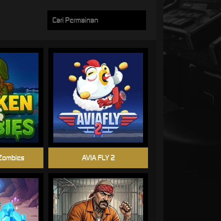
 Zombies
AVIA FLY 2