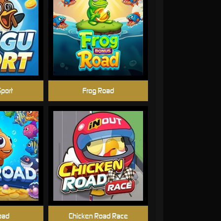
port
Frog Road
oad
Chicken Road Race