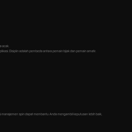
a acak.
likasi. Disiplin adalah pembeda antara pemain bijak dan pemain amatir.
tegi manajemen spin dapat membantu Anda mengambil keputusan lebih baik,