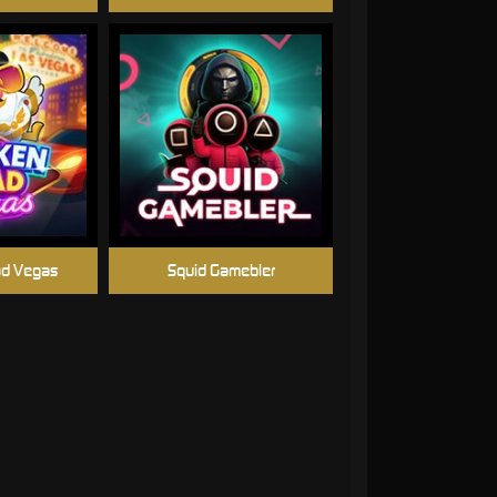
ad Vegas
Squid Gamebler