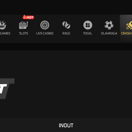
 GAMES
SLOTS
LIVE CASINO
RACE
TOGEL
OLAHRAGA
CRASH
INOUT