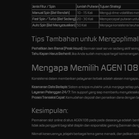
Jenis Fitur / Spin
Jumlah Putaran
Tujuan Strategi
Manual Spin (Bet Rendah)
10 - 15 Kali
Menguji ritme volatilitas me
Fast Spin / Turbo (Bet Sedang)
20 - 30 Kali
Mempercepat putaran untuk 
Auto Spin (Bet Menyesuaikan)
50 Kali
Menjaga konsistensi taruhan
Tips Tambahan untuk Mengoptimal
Perhatikan Jam Ramai (Peak Hours):
Bermain saat server sedang aktif serin
Tahu Kapan Harus Berhenti:
Jika Anda sudah mencapai target kemenangan har
Mengapa Memilih AGEN108 
Konsistensi dalam memberikan pelayanan terbaik adalah alasan mengapa
Keamanan Data Berlapis:
Sistem enkripsi mutakhir untuk menjaga setiap pri
Layanan Pelanggan 24/7:
Tim support yang siap membantu menyelesaikan
Proses Transaksi Cepat:
Kemudahan deposit dan penarikan dana dengan b
Kesimpulan:
Permainan slot online di situs AGEN108 pada pada dasaranya adalah bent
tidak ada pengganti bagi sifat disiplin dan responsible gaming (bermain de
Nikmati keseruannya, jelajahi berbagai tema game menarik, dan jadikan 