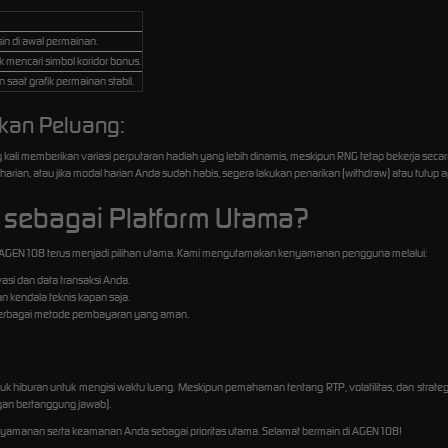
sin di awal permainan.
mencari simbol koridor bonus.
 saat grafik permainan stabil.
kan Peluang:
g kali memberikan variasi perputaran hadiah yang lebih dinamis, meskipun RNG tetap bekerja secar
ian, atau jika modal harian Anda sudah habis, segera lakukan penarikan (withdraw) atau tutup ap
sebagai Platform Utama?
 AGEN108 terus menjadi pilihan utama. Kami mengutamakan kenyamanan pengguna melalui:
vasi dan data transaksi Anda.
 kendala teknis kapan saja.
erbagai metode pembayaran yang aman.
uk hiburan untuk mengisi waktu luang. Meskipun pemahaman tentang RTP, volatilitas, dan stra
ngan bertanggung jawab).
kenyamanan serta keamanan Anda sebagai prioritas utama. Selamat bermain di AGEN108!