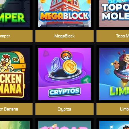
umper
MegaBlock
Topo M
en Banana
Cryptos
Limb