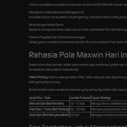
Untuk memastikan pengalaman bermain Anda di AGEN108 lebih terarah dan 
Manajemen Saldo (Bankroll Management)
Ini adalah aturan emas dalam industri igaming. Tentukan batas modal yan
Mulai dengan Mode Demo
Sebelum mempertaruhkan saldo utama Anda, manfaatkan fitur slot demo yang t
Pahami Paytable Dan Simbol Kemenangan
Setiap game memiliki kombinasi simbol dan fitur bonus (seperti Free Spins
Rahasia Pola Maxwin Hari Ini
Dalam komunitas pemain, istilah pola maxwin atau kombinasi jumlah spin m
berdasarkan fakta sistem mekanis slot:
Fakta Penting:
Karena adanya sistem RNG, tidak ada pola atau algoritma 
lebih gampang menang.
Berikut adalah pola manajemen taruhan yang sering digunakan oleh para p
Jenis Fitur / Spin
Jumlah Putaran
Tujuan Strategi
Manual Spin (Bet Rendah)
10 - 15 Kali
Menguji ritme volatilitas me
Fast Spin / Turbo (Bet Sedang)
20 - 30 Kali
Mempercepat putaran untuk 
Auto Spin (Bet Menyesuaikan)
50 Kali
Menjaga konsistensi taruhan