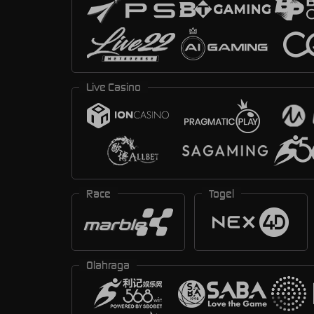
Live Casino
Race
Togel
Olahraga