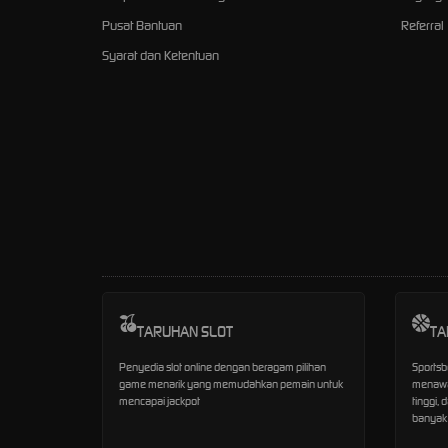
Pusat Bantuan
Referral
Syarat dan Ketentuan
TARUHAN SLOT
TA
Penyedia slot online dengan beragam pilihan
Sportsb
game menarik yang memudahkan pemain untuk
menawar
mencapai jackpot
tinggi,
banyak 