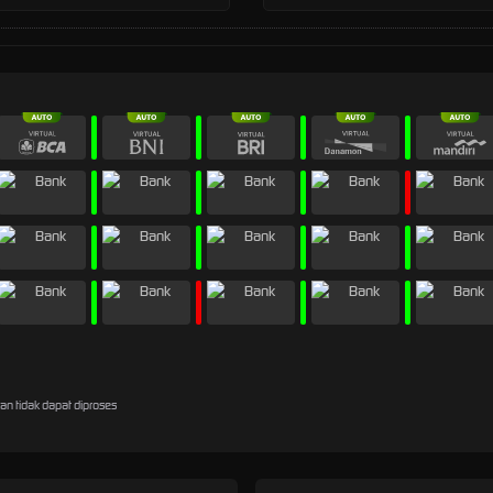
an tidak dapat diproses