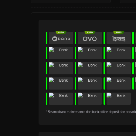
* Selama bank maintenance dan bank offline deposit dan penarik