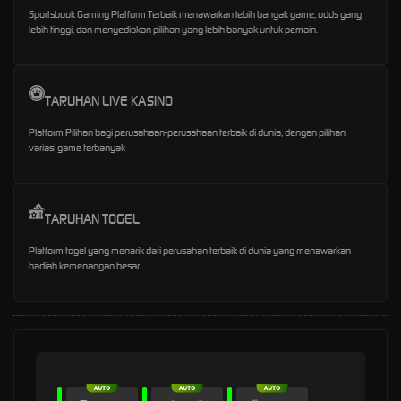
Sportsbook Gaming Platform Terbaik menawarkan lebih banyak game, odds yang
lebih tinggi, dan menyediakan pilihan yang lebih banyak untuk pemain.
TARUHAN LIVE KASINO
Platform Pilihan bagi perusahaan-perusahaan terbaik di dunia, dengan pilihan
variasi game terbanyak
TARUHAN TOGEL
Platform togel yang menarik dari perusahan terbaik di dunia yang menawarkan
hadiah kemenangan besar