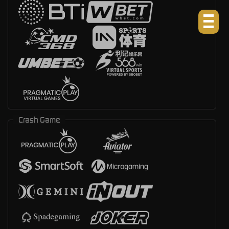
Crash Game