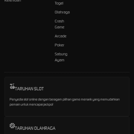
Ketentuan
Togel
Olahraga
Crash
Game
Arcade
Poker
Sabung
Ayam
TARUHAN SLOT
Penyedia slot online dengan beragam pilihan game menarik yang memudahkan
pemain untuk mencapai jackpot
TARUHAN OLAHRAGA