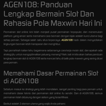
AGEN108: Panduan
Lengkap Bermain Slot Dan
Rahasia Pola Maxwin Hari Ini
Permainan slot online kini telah menjadi pusat permainan terpopuler, dan menemukan
platform yang aman serta memahami cara bermain dengan bijak adalah kunci utama bagi
setiap pemain. Sebagai salah satu situs terpercaya,
AGEN108
hadir dalam menyediakan
lingkungan bermain lebih transparan dan menghibur.
Tapi pernahkah kalian tahu bagaimana sebenarnya cara kerja mesin slot, dan apakah ada
strategi jitu untuk mengoptimalkan peluang menang? Nah, kali ini kita akan bahas panduan
lengkap bermain slot di AGEN108 serta mencari tahu di balik pola maxwin yang sering dicari
para pemain.
Memahami Dasar Permainan Slot
di AGEN108
Sebelum masuk ke strategi yang lebih mendalam, sangat penting bagi para pemain untuk
memahami dasar teknis dari permainan slot online itu sendiri. Dan di AGEN108, semua
permainan telah didukung dengan sistem yang tersertifikasi.
Berikut adalah 3 elemen utama yang wajib Anda pahami: