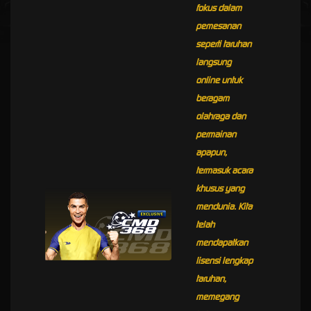
fokus dalam
pemesanan
seperti taruhan
langsung
online untuk
beragam
olahraga dan
permainan
apapun,
termasuk acara
khusus yang
mendunia. Kita
telah
mendapatkan
lisensi lengkap
taruhan,
memegang