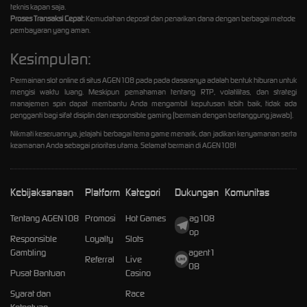
teknis kapan saja.
Proses Transaksi Cepat:
Kemudahan deposit dan penarikan dana dengan berbagai metode
pembayaran yang aman.
Kesimpulan:
Permainan slot online di situs AGEN108 pada pada dasaranya adalah bentuk hiburan untuk
mengisi waktu luang. Meskipun pemahaman tentang RTP, volatilitas, dan strategi
manajemen spin dapat membantu Anda mengambil keputusan lebih baik, tidak ada
pengganti bagi sifat disiplin dan responsible gaming (bermain dengan bertanggung jawab).
Nikmati keseruannya, jelajahi berbagai tema game menarik, dan jadikan kenyamanan serta
keamanan Anda sebagai prioritas utama. Selamat bermain di AGEN108!
Kebijaksanaan
Platform
Kategori
Dukungan
Komunitas
Tentang AGEN108
Promosi
Hot Games
ag108
op
Responsible
Loyalty
Slots
Gambling
agent1
Referral
Live
08
Pusat Bantuan
Casino
Syarat dan
Race