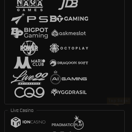
Tap Saya!
Live Casino